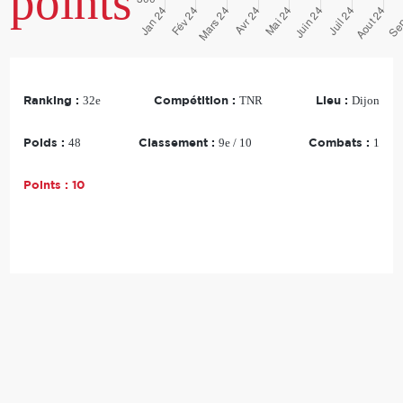
points
Ranking :
Compétition :
Lieu :
32e
TNR
Dijon
Poids :
Classement :
Combats :
48
9e / 10
1
Points :
10