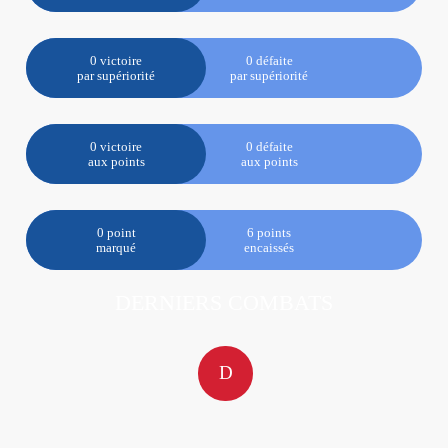
0 victoire
0 défaite
par supériorité
par supériorité
0 victoire
0 défaite
aux points
aux points
0 point
6 points
marqué
encaissés
DERNIERS COMBATS
D