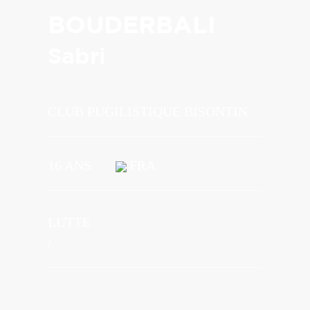
BOUDERBALI
Sabri
CLUB PUGILISTIQUE BISONTIN
16 ANS
FRA
LUTTE
/