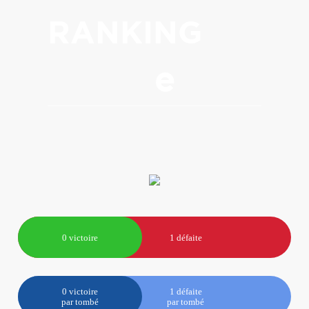
RANKING
e
0 victoire
1 défaite
0 victoire
1 défaite
par tombé
par tombé