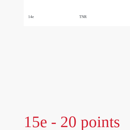
14e
TNR
15e - 20 points