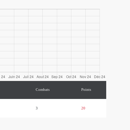
Combats
Points
3
20