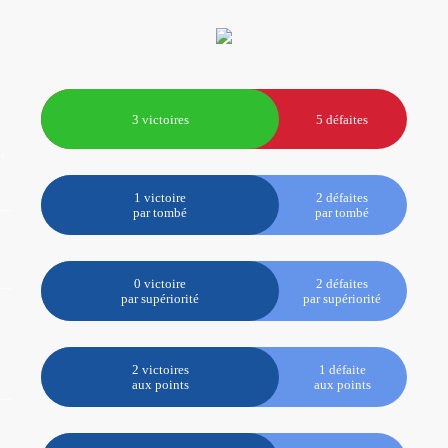
3 victoires
5 défaites
L
1 victoire
2 défaites
par tombé
par tombé
0 victoire
2 défaites
par supériorité
par supériorité
2 victoires
1 défaite
aux points
aux points