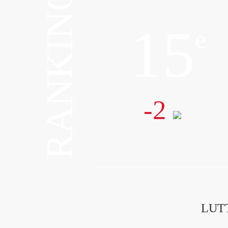
RANKING
15
e
-2
LUTT