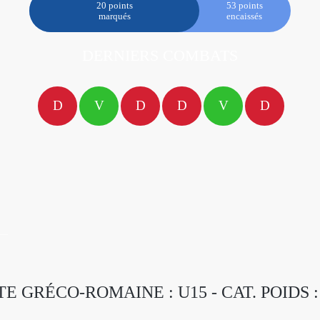
20 points
53 points
marqués
encaissés
DERNIERS COMBATS
D
V
D
D
V
D
E GRÉCO-ROMAINE : U15 - CAT. POIDS :