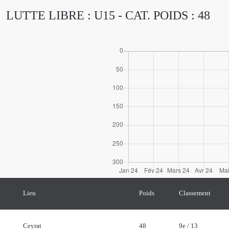
LUTTE LIBRE : U15 - CAT. POIDS : 48
Lieu
Poids
Classement
Ceyrat
48
9e / 13