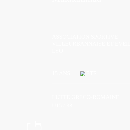
ASSOCIATION SPORTIVE
VILLEURBANNAISE ET EVEI
LYO
15 ANS
ETR
LUTTE GRÉCO-ROMAINE
U15 / 38