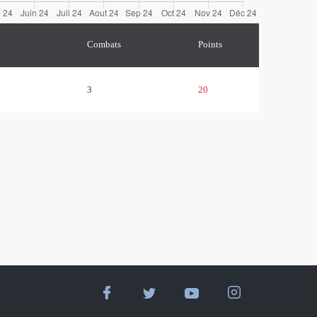
Combats
Points
3
20