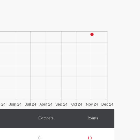
Combats
Points
0
10