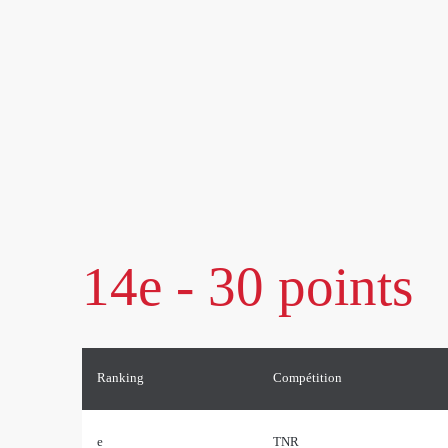
14e - 30 points
Ranking
Compétition
e
TNR