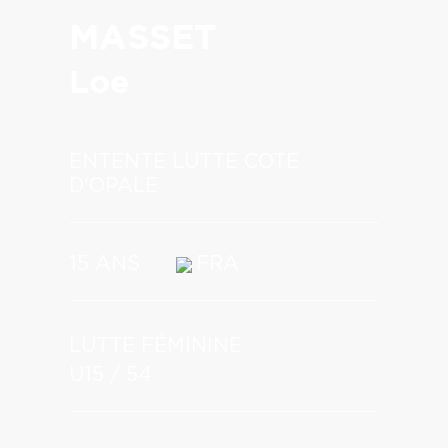
MASSET
Loe
ENTENTE LUTTE COTE
D'OPALE
15 ANS
FRA
LUTTE FÉMININE
U15 / 54