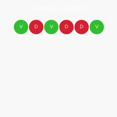
DERNIERS COMBATS
V
D
V
D
D
V