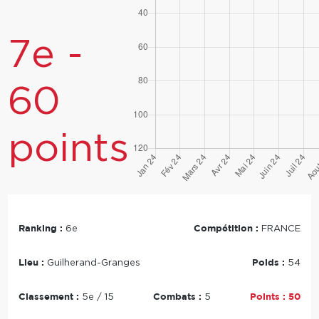
7e -
60
points
Ranking :
Compétition :
6e
FRANCE
Lieu :
Poids :
Guilherand-Granges
54
Classement :
Combats :
Points :
50
5e / 15
5