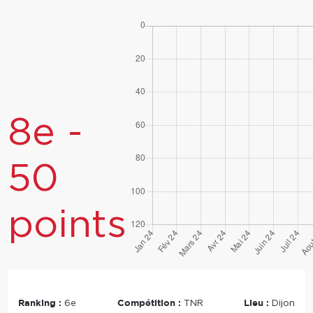
8e -
50
points
Ranking :
Compétition :
Lieu :
6e
TNR
Dijon