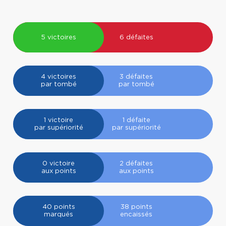
5 victoires
6 défaites
4 victoires
3 défaites
par tombé
par tombé
1 victoire
1 défaite
par supériorité
par supériorité
0 victoire
2 défaites
aux points
aux points
40 points
38 points
marqués
encaissés