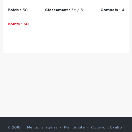
Poids :
Classement :
Combats :
58
3e / 6
4
Points :
50
© 2018
Mentions légales
•
Plan du site
•
Copyright Exalto