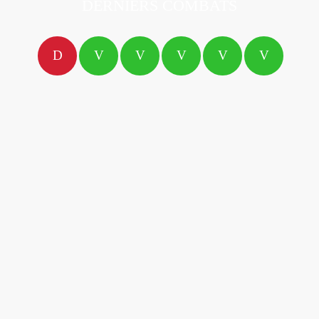
DERNIERS COMBATS
D
V
V
V
V
V