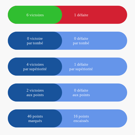
6 victoires
1 défaite
0 victoire
0 défaite
par tombé
par tombé
4 victoires
1 défaite
par supériorité
par supériorité
2 victoires
0 défaite
aux points
aux points
46 points
16 points
marqués
encaissés