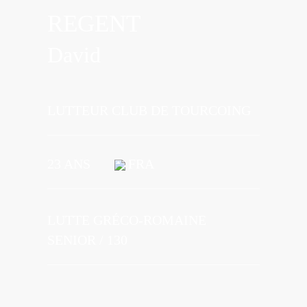
REGENT
David
LUTTEUR CLUB DE TOURCOING
23 ANS
FRA
LUTTE GRÉCO-ROMAINE
SENIOR / 130