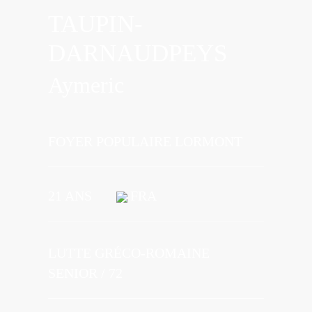
TAUPIN-
DARNAUDPEYS
Aymeric
FOYER POPULAIRE LORMONT
21 ANS
FRA
LUTTE GRÉCO-ROMAINE
SENIOR / 72