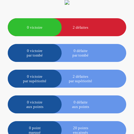
0 victoire
2 défaites
0 victoire
0 défaite
par tombé
par tombé
0 victoire
2 défaites
par supériorité
par supériorité
0 victoire
0 défaite
aux points
aux points
0 point
20 points
marqué
encaissés