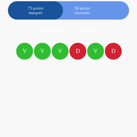
75 points
58 points
marqués
encaissés
DERNIERS COMBATS
V
V
V
D
V
D