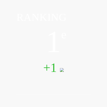
RANKING
1
e
+1