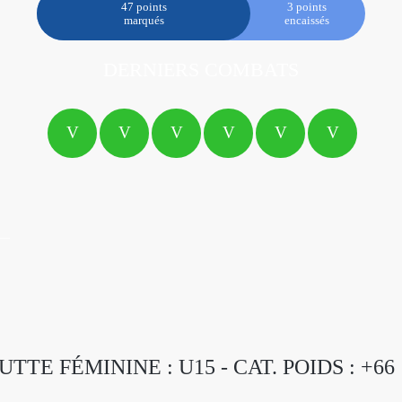
47 points
3 points
marqués
encaissés
DERNIERS COMBATS
V
V
V
V
V
V
UTTE FÉMININE : U15 - CAT. POIDS : +66