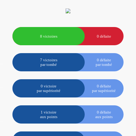
8 victoires
0 défaite
7 victoires
0 défaite
par tombé
par tombé
0 victoire
0 défaite
par supériorité
par supériorité
1 victoire
0 défaite
aux points
aux points