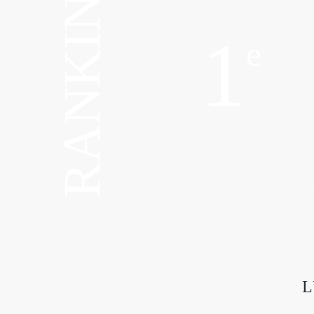
RANKING
1
e
L