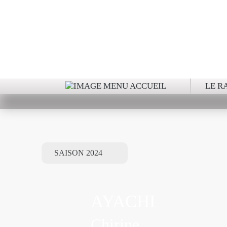
RA
LE R
AYACHI
Chirine