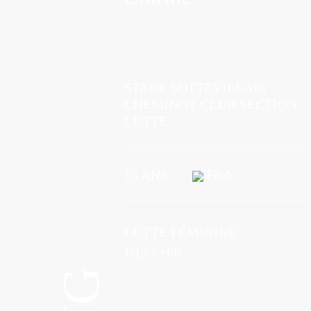
STADE SOTTEVILLAIS
CHEMINOT CLUB SECTION
LUTTE
15 ANS
FRA
LUTTE FÉMININE
U15 / +66