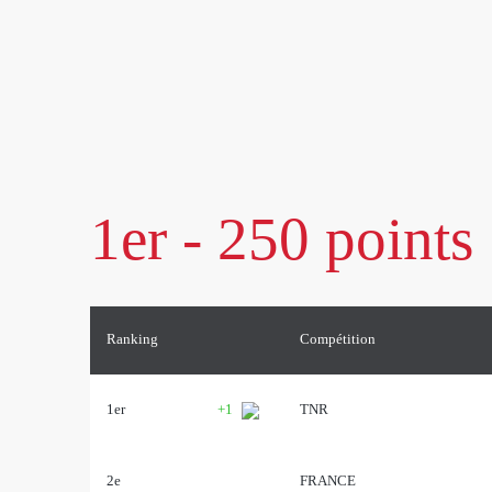
1er - 250 points
Ranking
Compétition
1er
+1
TNR
2e
FRANCE