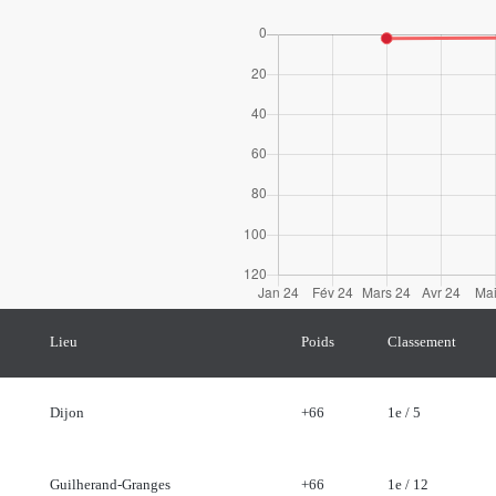
Lieu
Poids
Classement
Dijon
+66
1e / 5
Guilherand-Granges
+66
1e / 12