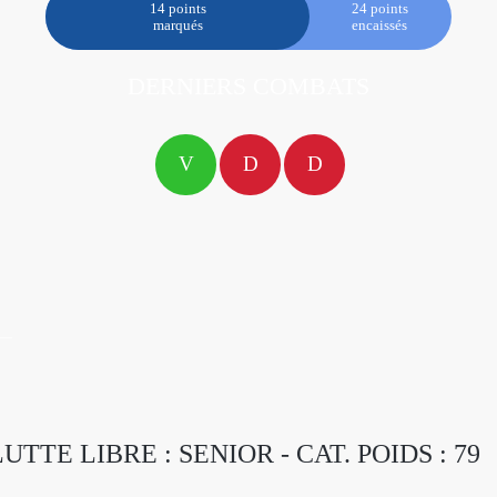
14 points
24 points
marqués
encaissés
DERNIERS COMBATS
V
D
D
LUTTE LIBRE : SENIOR - CAT. POIDS : 79