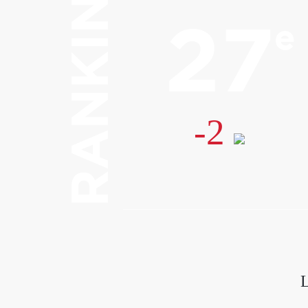
RANKING
27
e
-2