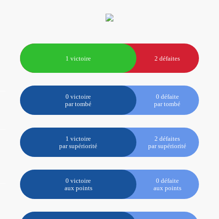
1 victoire
2 défaites
0 victoire
0 défaite
par tombé
par tombé
1 victoire
2 défaites
par supériorité
par supériorité
0 victoire
0 défaite
aux points
aux points