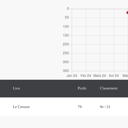
Lieu
Poids
Classement
Le Creusot
79
9e / 21