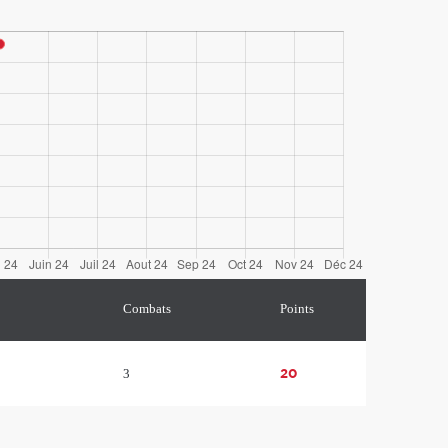
Combats
Points
20
3