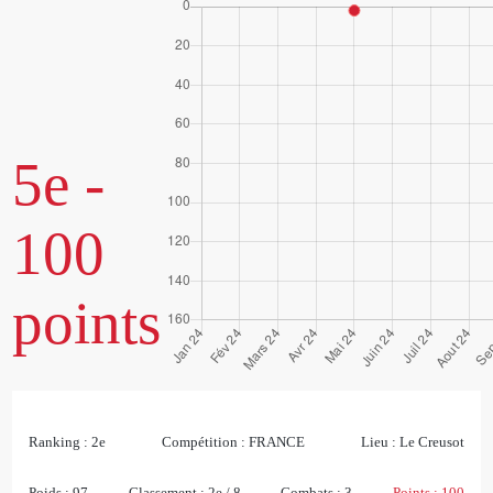
5e -
100
points
Ranking :
2e
Compétition :
FRANCE
Lieu :
Le Creusot
Poids :
97
Classement :
2e / 8
Combats :
3
Points :
100