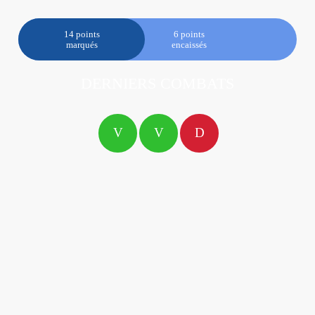
14 points
6 points
marqués
encaissés
DERNIERS COMBATS
V
V
D