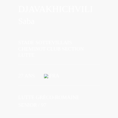
DJAVAKHICHVILI
Saba
STADE SOTTEVILLAIS
CHEMINOT CLUB SECTION
LUTTE
27 ANS
FRA
LUTTE GRÉCO-ROMAINE
SENIOR / 97