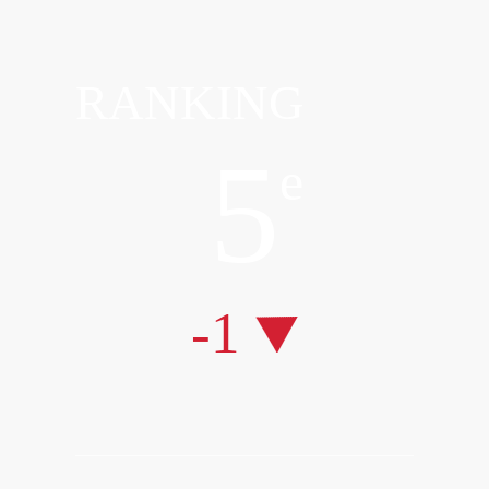
RANKING
5
e
-1